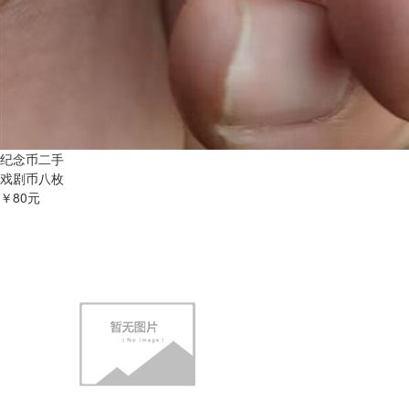
纪念币二手
戏剧币八枚
￥80元