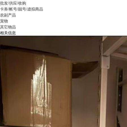
批发/供应/收购
卡券/帐号/靓号/虚拟商品
农副产品
宠物
其它物品
相关信息