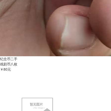
纪念币二手
戏剧币八枚
￥80元