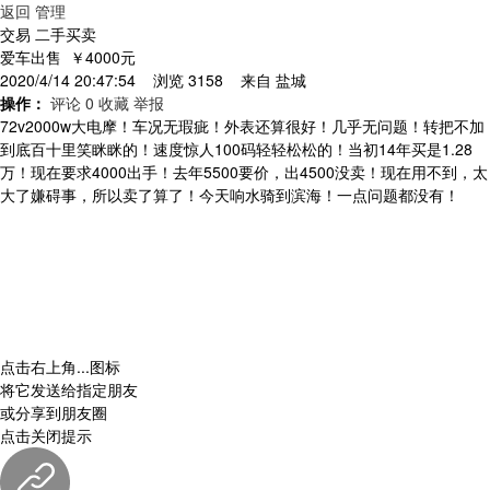
返回
管理
交易 二手买卖
爱车出售
￥4000元
2020/4/14 20:47:54 浏览 3158 来自
盐城
操作：
评论 0
收藏
举报
72v2000w大电摩！车况无瑕疵！外表还算很好！几乎无问题！转把不加
到底百十里笑眯眯的！速度惊人100码轻轻松松的！当初14年买是1.28
万！现在要求4000出手！去年5500要价，出4500没卖！现在用不到，太
大了嫌碍事，所以卖了算了！今天响水骑到滨海！一点问题都没有！
点击右上角
...
图标
将它发送给指定朋友
或分享到朋友圈
点击关闭提示