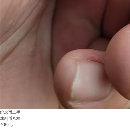
纪念币二手
戏剧币八枚
￥80元