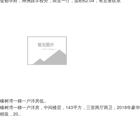
金都华府，神洲路学校旁，两室一厅，面积62.04，有意者联系
橡树湾一梯一户洋房低..
橡树湾一梯一户洋房，中间楼层，143平方，三室两厅两卫，2018年豪华
精装，20..